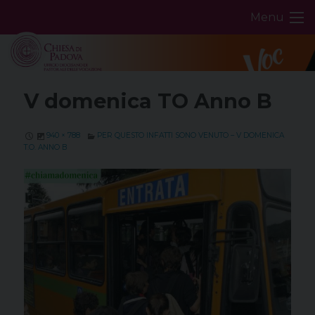
Skip
Menu
to
content
V domenica TO Anno B
940 × 788
PER QUESTO INFATTI SONO VENUTO – V DOMENICA
T.O. ANNO B