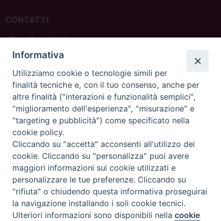
CONTATTI
ufficio: Casa Pio X
via Bonporti, 20 – 35141 Padova
Informativa
tel: +39 351 619 2354
e mail:
ufficiovocazionipadova@gmail.
com
Utilizziamo cookie o tecnologie simili per
finalità tecniche e, con il tuo consenso, anche per
altre finalità ("interazioni e funzionalità semplici",
"miglioramento dell'esperienza", "misurazione" e
"targeting e pubblicità") come specificato nella
sede: Casa Sant'Andrea
cookie policy.
via Valmarana, 20 – 35133 Padova
Cliccando su "accetta" acconsenti all'utilizzo dei
instagram:
@casasantandreapadova
cookie. Cliccando su "personalizza" puoi avere
e mail:
casasantandreapadova@gmail.
com
maggiori informazioni sui cookie utilizzati e
personalizzare le tue preferenze. Cliccando su
"rifiuta" o chiudendo questa informativa proseguirai
Copyright©
ChiesadiPadova2022
Privacy Policy
la navigazione installando i soli cookie tecnici.
Ulteriori informazioni sono disponibili nella
cookie
Preferenze Cookie