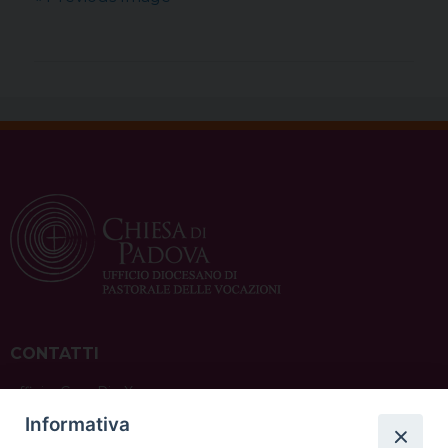
CONTATTI
ufficio: Casa Pio X
via Bonporti, 20 – 35141 Padova
Informativa
tel: +39 351 619 2354