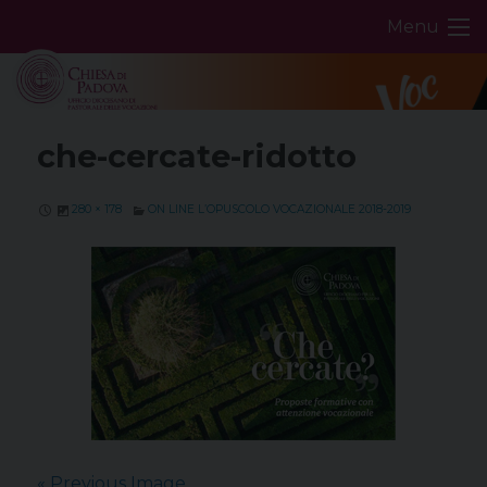
Skip
Menu
to
content
che-cercate-ridotto
280 × 178
ON LINE L’OPUSCOLO VOCAZIONALE 2018-2019
« Previous Image