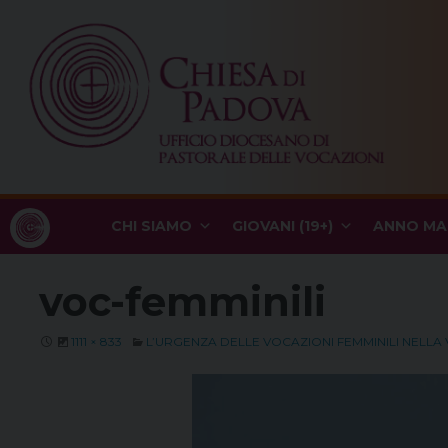
Skip
to
content
CHI SIAMO
GIOVANI (19+)
ANNO MA
voc-femminili
1111 × 833
L’URGENZA DELLE VOCAZIONI FEMMINILI NELLA 