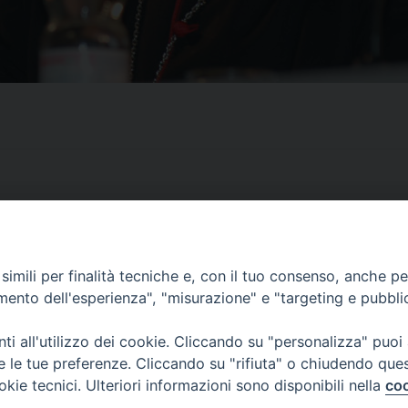
imili per finalità tecniche e, con il tuo consenso, anche per 
CONTATTI
amento dell'esperienza", "misurazione" e "targeting e pubbli
ufficio: Casa Pio X
via Bonporti, 20 – 35141 Padova
i all'utilizzo dei cookie. Cliccando su "personalizza" puoi
tel: +39 351 619 2354
re le tue preferenze. Cliccando su "rifiuta" o chiudendo que
e mail:
ufficiovocazionipadova@gmail.
com
okie tecnici. Ulteriori informazioni sono disponibili nella
coo