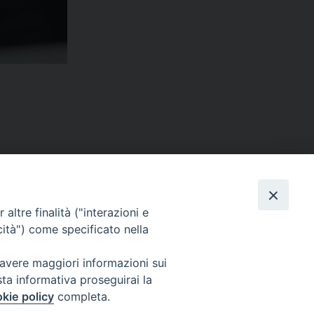
altre finalità ("interazioni e
cità") come specificato nella
sede: Casa Sant'Andrea
via Valmarana, 20 – 35133 Padova
 avere maggiori informazioni sui
instagram:
@casasantandreapadova
sta informativa proseguirai la
e mail:
casasantandreapadova@gmail.
com
kie policy
completa.