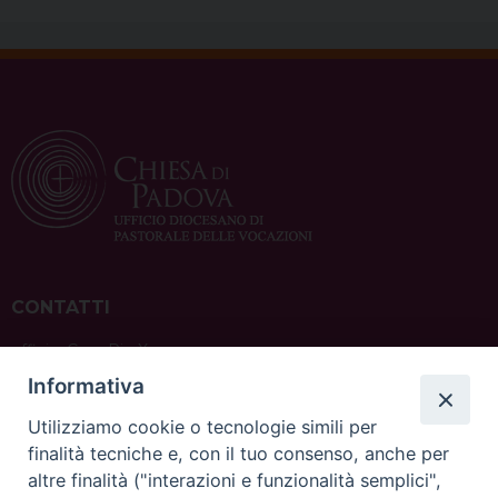
CONTATTI
ufficio: Casa Pio X
via Bonporti, 20 – 35141 Padova
Informativa
tel: +39 351 619 2354
e mail:
ufficiovocazionipadova@gmail.
com
Utilizziamo cookie o tecnologie simili per
finalità tecniche e, con il tuo consenso, anche per
altre finalità ("interazioni e funzionalità semplici",