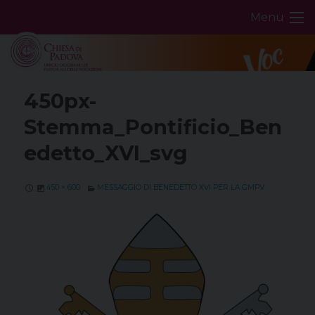
Skip
Menu
to
content
450px-
Stemma_Pontificio_Ben
edetto_XVI_svg
450 × 600
MESSAGGIO DI BENEDETTO XVI PER LA GMPV