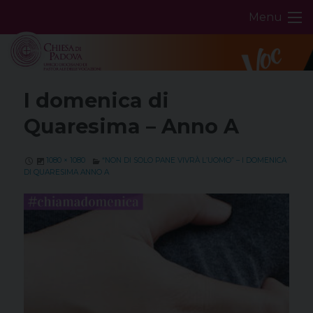
Skip
Menu
to
content
I domenica di
Quaresima – Anno A
1080 × 1080
“NON DI SOLO PANE VIVRÀ L’UOMO” – I DOMENICA
DI QUARESIMA ANNO A