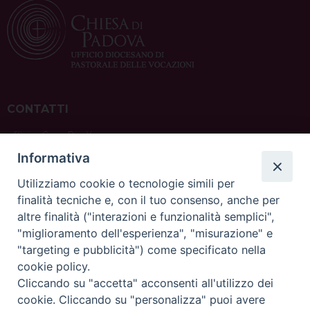
CONTATTI
ufficio: Casa Pio X
via Bonporti, 20 – 35141 Padova
Informativa
tel: +39 351 619 2354
e mail:
ufficiovocazionipadova@gmail.
com
Utilizziamo cookie o tecnologie simili per
finalità tecniche e, con il tuo consenso, anche per
altre finalità ("interazioni e funzionalità semplici",
"miglioramento dell'esperienza", "misurazione" e
"targeting e pubblicità") come specificato nella
sede: Casa Sant'Andrea
cookie policy.
via Valmarana, 20 – 35133 Padova
Cliccando su "accetta" acconsenti all'utilizzo dei
instagram:
@casasantandreapadova
cookie. Cliccando su "personalizza" puoi avere
e mail:
casasantandreapadova@gmail.
com