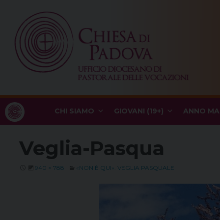
Skip
to
content
CHI SIAMO
GIOVANI (19+)
ANNO MA
Veglia-Pasqua
940 × 788
«NON È QUI». VEGLIA PASQUALE