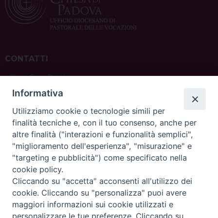
CONTATTI
ufficio: Casa Pio X
via Bonporti, 20 – 35141 Padova
Informativa
tel: +39 351 619 2354
e mail:
ufficiovocazionipadova@gmail.
com
Utilizziamo cookie o tecnologie simili per
finalità tecniche e, con il tuo consenso, anche per
altre finalità ("interazioni e funzionalità semplici",
"miglioramento dell'esperienza", "misurazione" e
"targeting e pubblicità") come specificato nella
sede: Casa Sant'Andrea
cookie policy.
via Valmarana, 20 – 35133 Padova
Cliccando su "accetta" acconsenti all'utilizzo dei
instagram:
@casasantandreapadova
cookie. Cliccando su "personalizza" puoi avere
e mail:
casasantandreapadova@gmail.
com
maggiori informazioni sui cookie utilizzati e
personalizzare le tue preferenze. Cliccando su