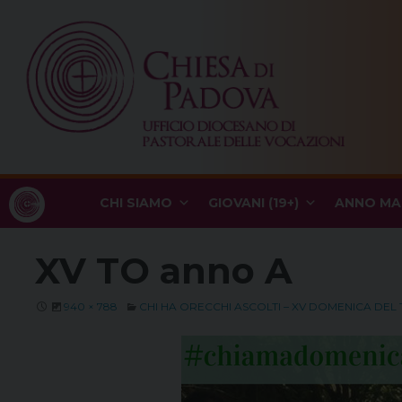
Skip
to
content
CHI SIAMO
GIOVANI (19+)
ANNO MA
XV TO anno A
940 × 788
CHI HA ORECCHI ASCOLTI – XV DOMENICA DEL 