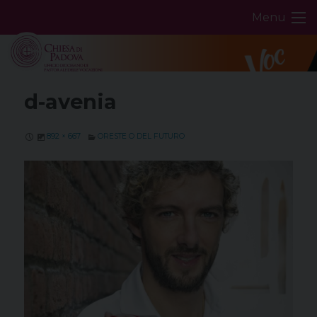
Skip
Menu
to
content
d-avenia
892 × 667
ORESTE O DEL FUTURO