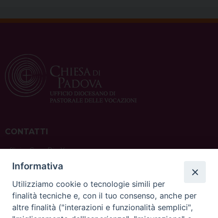
CONTATTI
ufficio: Casa Pio X
via Bonporti, 20 – 35141 Padova
Informativa
tel: +39 351 619 2354
e mail:
ufficiovocazionipadova@gmail.
com
Utilizziamo cookie o tecnologie simili per
finalità tecniche e, con il tuo consenso, anche per
altre finalità ("interazioni e funzionalità semplici",