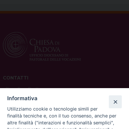
CONTATTI
ufficio: Casa Pio X
via Bonporti, 20 – 35141 Padova
Informativa
tel: +39 351 619 2354
e mail:
ufficiovocazionipadova@gmail.
com
Utilizziamo cookie o tecnologie simili per
finalità tecniche e, con il tuo consenso, anche per
altre finalità ("interazioni e funzionalità semplici",