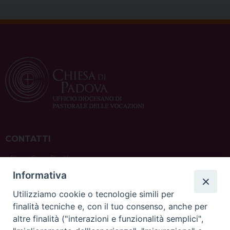
CONTATTI
ufficio: Casa Pio X
via Bonporti, 20 – 35141 Padova
Informativa
tel: +39 351 619 2354
e mail:
ufficiovocazionipadova@gmail.
com
Utilizziamo cookie o tecnologie simili per
finalità tecniche e, con il tuo consenso, anche per
altre finalità ("interazioni e funzionalità semplici",