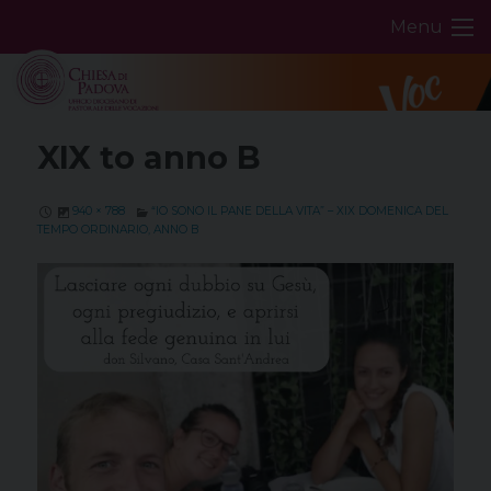
Skip
Menu
to
content
XIX to anno B
940 × 788
“IO SONO IL PANE DELLA VITA” – XIX DOMENICA DEL
TEMPO ORDINARIO, ANNO B