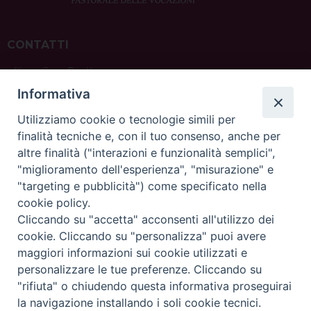
CONTATTI
ufficio: Casa Pio X
via Bonporti, 20 – 35141 Padova
Informativa
tel: +39 351 619 2354
e mail:
ufficiovocazionipadova@gmail.
com
Utilizziamo cookie o tecnologie simili per
finalità tecniche e, con il tuo consenso, anche per
altre finalità ("interazioni e funzionalità semplici",
"miglioramento dell'esperienza", "misurazione" e
"targeting e pubblicità") come specificato nella
sede: Casa Sant'Andrea
cookie policy.
via Valmarana, 20 – 35133 Padova
Cliccando su "accetta" acconsenti all'utilizzo dei
instagram:
@casasantandreapadova
cookie. Cliccando su "personalizza" puoi avere
e mail:
casasantandreapadova@gmail.
com
maggiori informazioni sui cookie utilizzati e
personalizzare le tue preferenze. Cliccando su
"rifiuta" o chiudendo questa informativa proseguirai
Copyright©
ChiesadiPadova2022
Privacy Policy
la navigazione installando i soli cookie tecnici.