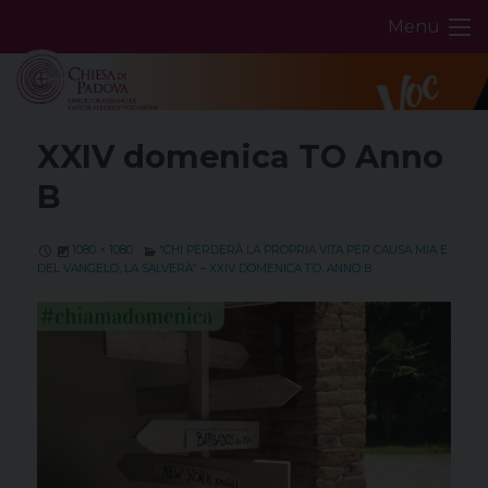
Skip
Menu
to
content
XXIV domenica TO Anno
B
1080 × 1080
“CHI PERDERÀ LA PROPRIA VITA PER CAUSA MIA E
DEL VANGELO, LA SALVERÀ” – XXIV DOMENICA T.O. ANNO B