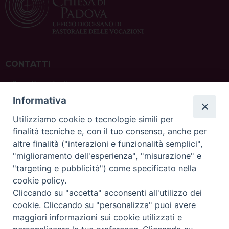
CONTATTI
ufficio: Casa Pio X
via Bonporti, 20 – 35141 Padova
Informativa
tel: +39 351 619 2354
e mail:
ufficiovocazionipadova@gmail.
com
Utilizziamo cookie o tecnologie simili per
finalità tecniche e, con il tuo consenso, anche per
altre finalità ("interazioni e funzionalità semplici",
"miglioramento dell'esperienza", "misurazione" e
"targeting e pubblicità") come specificato nella
sede: Casa Sant'Andrea
cookie policy.
via Valmarana, 20 – 35133 Padova
Cliccando su "accetta" acconsenti all'utilizzo dei
instagram:
@casasantandreapadova
cookie. Cliccando su "personalizza" puoi avere
e mail:
casasantandreapadova@gmail.
com
maggiori informazioni sui cookie utilizzati e