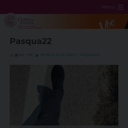
Skip
Menu
to
content
Pasqua22
940 × 788
“PIETRO SI ALZÒ, CORSE” – PASQUA 2022