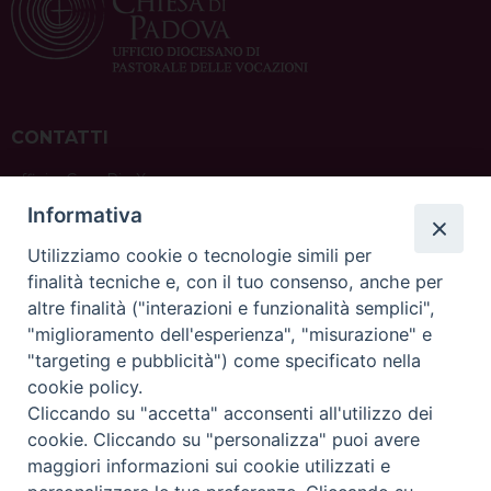
CONTATTI
ufficio: Casa Pio X
via Bonporti, 20 – 35141 Padova
Informativa
tel: +39 351 619 2354
e mail:
ufficiovocazionipadova@gmail.
com
Utilizziamo cookie o tecnologie simili per
finalità tecniche e, con il tuo consenso, anche per
altre finalità ("interazioni e funzionalità semplici",
"miglioramento dell'esperienza", "misurazione" e
"targeting e pubblicità") come specificato nella
sede: Casa Sant'Andrea
cookie policy.
via Valmarana, 20 – 35133 Padova
Cliccando su "accetta" acconsenti all'utilizzo dei
instagram:
@casasantandreapadova
cookie. Cliccando su "personalizza" puoi avere
e mail:
casasantandreapadova@gmail.
com
maggiori informazioni sui cookie utilizzati e