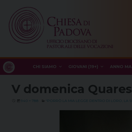
Skip
to
content
CHI SIAMO
GIOVANI (19+)
ANNO MA
V domenica Quare
940 × 788
“PORRÒ LA MIA LEGGE DENTRO DI LORO, LA S