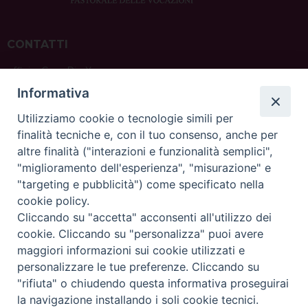
CONTATTI
ufficio: Casa Pio X
via Bonporti, 20 – 35141 Padova
Informativa
tel: +39 351 619 2354
e mail:
ufficiovocazionipadova@gmail.
com
Utilizziamo cookie o tecnologie simili per
finalità tecniche e, con il tuo consenso, anche per
altre finalità ("interazioni e funzionalità semplici",
"miglioramento dell'esperienza", "misurazione" e
"targeting e pubblicità") come specificato nella
sede: Casa Sant'Andrea
cookie policy.
via Valmarana, 20 – 35133 Padova
Cliccando su "accetta" acconsenti all'utilizzo dei
instagram:
@casasantandreapadova
cookie. Cliccando su "personalizza" puoi avere
e mail:
casasantandreapadova@gmail.
com
maggiori informazioni sui cookie utilizzati e
personalizzare le tue preferenze. Cliccando su
"rifiuta" o chiudendo questa informativa proseguirai
Copyright©
ChiesadiPadova2022
Privacy Policy
la navigazione installando i soli cookie tecnici.