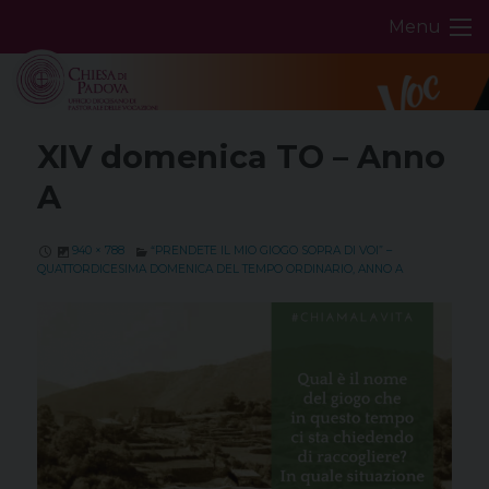
Skip
Menu
to
content
XIV domenica TO – Anno
A
940 × 788
“PRENDETE IL MIO GIOGO SOPRA DI VOI” –
QUATTORDICESIMA DOMENICA DEL TEMPO ORDINARIO, ANNO A