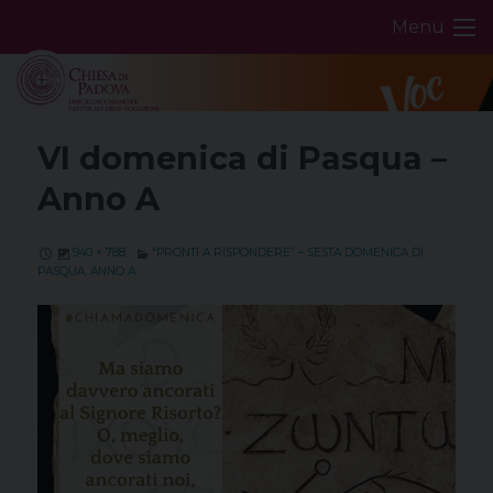
Skip
Menu
to
content
VI domenica di Pasqua –
Anno A
940 × 788
“PRONTI A RISPONDERE” – SESTA DOMENICA DI
PASQUA, ANNO A