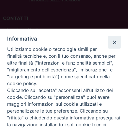
CONTATTI
ufficio: Casa Pio X
via Bonporti, 20 – 35141 Padova
Informativa
tel: +39 351 619 2354
e mail:
ufficiovocazionipadova@gmail.
com
Utilizziamo cookie o tecnologie simili per
finalità tecniche e, con il tuo consenso, anche per
altre finalità ("interazioni e funzionalità semplici",
"miglioramento dell'esperienza", "misurazione" e
"targeting e pubblicità") come specificato nella
sede: Casa Sant'Andrea
cookie policy.
via Valmarana, 20 – 35133 Padova
Cliccando su "accetta" acconsenti all'utilizzo dei
instagram:
@casasantandreapadova
cookie. Cliccando su "personalizza" puoi avere
e mail:
casasantandreapadova@gmail.
com
maggiori informazioni sui cookie utilizzati e
personalizzare le tue preferenze. Cliccando su
"rifiuta" o chiudendo questa informativa proseguirai
Copyright©
ChiesadiPadova2022
Privacy Policy
la navigazione installando i soli cookie tecnici.