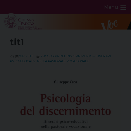
Skip
Menu
to
content
tit1
787 × 1181
PSICOLOGIA DEL DISCERNIMENTO – ITINERARI
PSICO-EDUCATIVI NELLA PASTORALE VOCAZIONALE