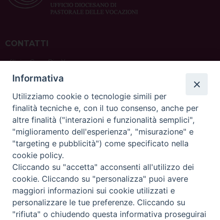
CONTATTI
ufficio: Casa Pio X
via Bonporti, 20 – 35141 Padova
Informativa
tel: +39 351 619 2354
e mail:
ufficiovocazionipadova@gmail.
com
Utilizziamo cookie o tecnologie simili per
finalità tecniche e, con il tuo consenso, anche per
altre finalità ("interazioni e funzionalità semplici",
"miglioramento dell'esperienza", "misurazione" e
"targeting e pubblicità") come specificato nella
sede: Casa Sant'Andrea
cookie policy.
via Valmarana, 20 – 35133 Padova
Cliccando su "accetta" acconsenti all'utilizzo dei
instagram:
@casasantandreapadova
cookie. Cliccando su "personalizza" puoi avere
e mail:
casasantandreapadova@gmail.
com
maggiori informazioni sui cookie utilizzati e
personalizzare le tue preferenze. Cliccando su
"rifiuta" o chiudendo questa informativa proseguirai
Copyright©
ChiesadiPadova2022