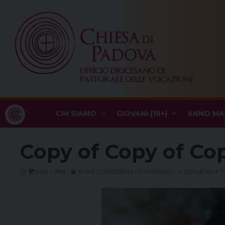
Skip
to
content
CHI SIAMO
GIOVANI (19+)
ANNO MA
Copy of Copy of Cop
940 × 788
SARÀ CONSIDERATO GRANDE – V DOMENICA T