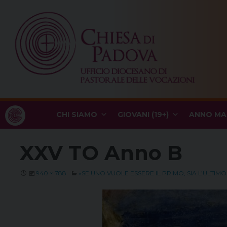
Skip
to
content
CHI SIAMO
GIOVANI (19+)
ANNO MA
XXV TO Anno B
940 × 788
«SE UNO VUOLE ESSERE IL PRIMO, SIA L’ULTIM