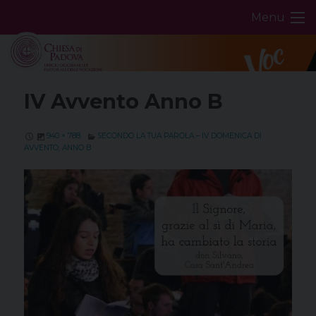
Skip
Menu
to
content
IV Avvento Anno B
940 × 788
SECONDO LA TUA PAROLA – IV DOMENICA DI
AVVENTO, ANNO B