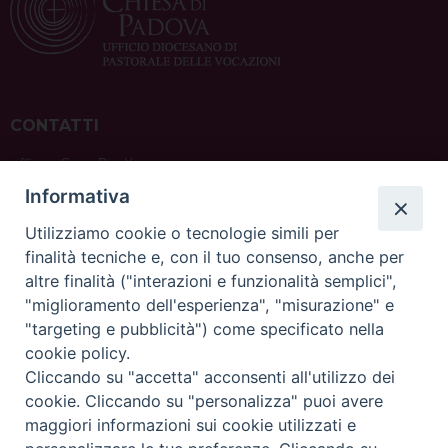
CONTATTI
ufficio: Casa Pio X
via Bonporti, 20 – 35141 Padova
Informativa
tel: +39 351 619 2354
e mail:
ufficiovocazionipadova@gmail.
com
Utilizziamo cookie o tecnologie simili per
finalità tecniche e, con il tuo consenso, anche per
altre finalità ("interazioni e funzionalità semplici",
"miglioramento dell'esperienza", "misurazione" e
"targeting e pubblicità") come specificato nella
sede: Casa Sant'Andrea
cookie policy.
via Valmarana, 20 – 35133 Padova
Cliccando su "accetta" acconsenti all'utilizzo dei
instagram:
@casasantandreapadova
cookie. Cliccando su "personalizza" puoi avere
e mail:
casasantandreapadova@gmail.
com
maggiori informazioni sui cookie utilizzati e