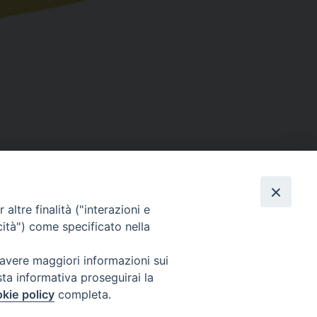
altre finalità ("interazioni e
cità") come specificato nella
sede: Casa Sant'Andrea
via Valmarana, 20 – 35133 Padova
 avere maggiori informazioni sui
instagram:
@casasantandreapadova
sta informativa proseguirai la
e mail:
casasantandreapadova@gmail.
com
kie policy
completa.