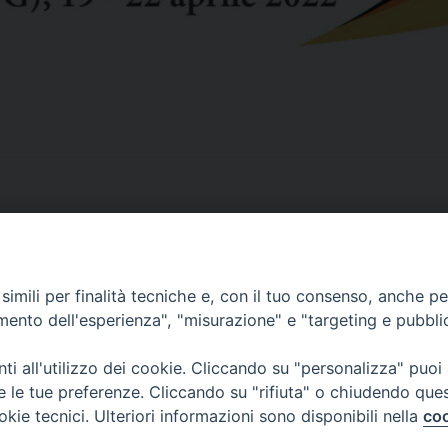
imili per finalità tecniche e, con il tuo consenso, anche per 
CONTATTI
amento dell'esperienza", "misurazione" e "targeting e pubbli
ufficio: Casa Pio X
via Bonporti, 20 – 35141 Padova
i all'utilizzo dei cookie. Cliccando su "personalizza" puoi
tel: +39 351 619 2354
re le tue preferenze. Cliccando su "rifiuta" o chiudendo que
e mail:
ufficiovocazionipadova@gmail.
com
okie tecnici. Ulteriori informazioni sono disponibili nella
coo