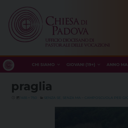
Skip
to
content
CHI SIAMO
GIOVANI (19+)
ANNO MA
praglia
1455 × 750
SENZA SE, SENZA MA – CAMPOSCUOLA PER GI