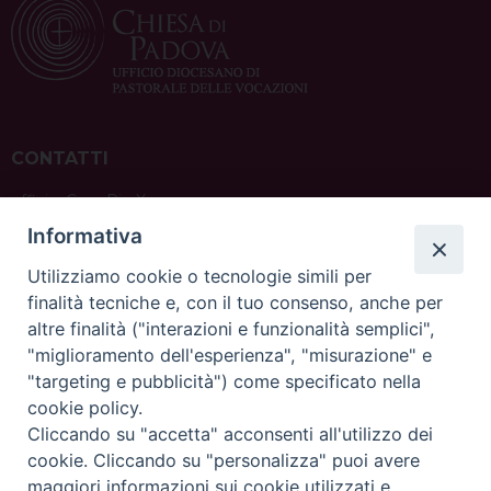
CONTATTI
ufficio: Casa Pio X
via Bonporti, 20 – 35141 Padova
Informativa
tel: +39 351 619 2354
e mail:
ufficiovocazionipadova@gmail.
com
Utilizziamo cookie o tecnologie simili per
finalità tecniche e, con il tuo consenso, anche per
altre finalità ("interazioni e funzionalità semplici",
"miglioramento dell'esperienza", "misurazione" e
"targeting e pubblicità") come specificato nella
sede: Casa Sant'Andrea
cookie policy.
via Valmarana, 20 – 35133 Padova
Cliccando su "accetta" acconsenti all'utilizzo dei
instagram:
@casasantandreapadova
cookie. Cliccando su "personalizza" puoi avere
e mail:
casasantandreapadova@gmail.
com
maggiori informazioni sui cookie utilizzati e