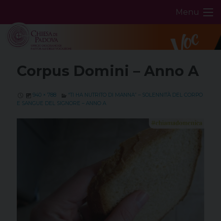
Skip
Menu
to
content
Corpus Domini – Anno A
940 × 788
“TI HA NUTRITO DI MANNA” – SOLENNITÀ DEL CORPO
E SANGUE DEL SIGNORE – ANNO A