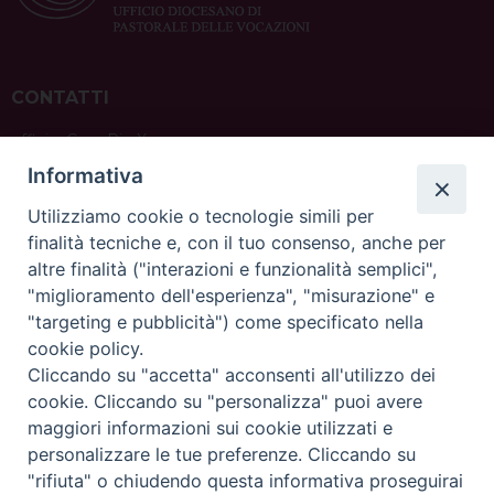
CONTATTI
ufficio: Casa Pio X
via Bonporti, 20 – 35141 Padova
Informativa
tel: +39 351 619 2354
e mail:
ufficiovocazionipadova@gmail.
com
Utilizziamo cookie o tecnologie simili per
finalità tecniche e, con il tuo consenso, anche per
altre finalità ("interazioni e funzionalità semplici",
"miglioramento dell'esperienza", "misurazione" e
"targeting e pubblicità") come specificato nella
sede: Casa Sant'Andrea
cookie policy.
via Valmarana, 20 – 35133 Padova
Cliccando su "accetta" acconsenti all'utilizzo dei
instagram:
@casasantandreapadova
cookie. Cliccando su "personalizza" puoi avere
e mail:
casasantandreapadova@gmail.
com
maggiori informazioni sui cookie utilizzati e
personalizzare le tue preferenze. Cliccando su
"rifiuta" o chiudendo questa informativa proseguirai
Copyright©
ChiesadiPadova2022