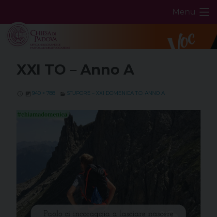
Skip
Menu
to
content
XXI TO – Anno A
940 × 788
STUPORE – XXI DOMENICA T.O. ANNO A