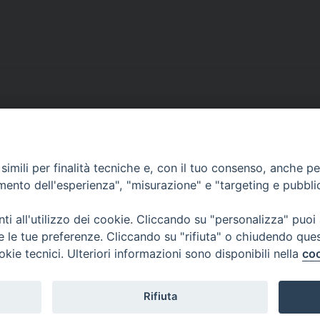
imili per finalità tecniche e, con il tuo consenso, anche per 
CONTATTI
amento dell'esperienza", "misurazione" e "targeting e pubbli
ufficio: Casa Pio X
via Bonporti, 20 – 35141 Padova
i all'utilizzo dei cookie. Cliccando su "personalizza" puoi
tel: +39 351 619 2354
re le tue preferenze. Cliccando su "rifiuta" o chiudendo que
e mail:
ufficiovocazionipadova@gmail.
com
okie tecnici. Ulteriori informazioni sono disponibili nella
coo
Rifiuta