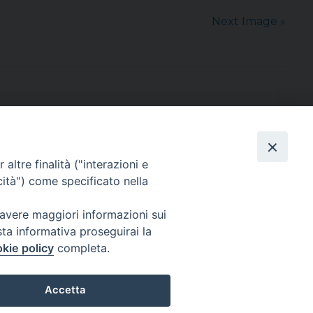
Next Image »
altre finalità ("interazioni e
cità") come specificato nella
sede: Casa Sant'Andrea
via Valmarana, 20 – 35133 Padova
 avere maggiori informazioni sui
instagram:
@casasantandreapadova
sta informativa proseguirai la
e mail:
casasantandreapadova@gmail.
com
kie policy
completa.
Accetta
Privacy Policy