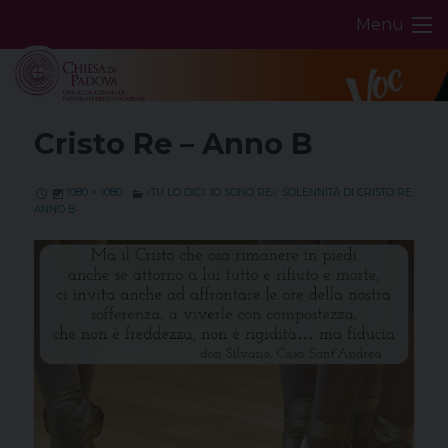
Skip
Menu
to
content
Cristo Re – Anno B
1080 × 1080
«TU LO DICI: IO SONO RE». SOLENNITÀ DI CRISTO RE,
ANNO B