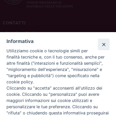
CONTATTI
ufficio: Casa Pio X
via Bonporti, 20 – 35141 Padova
Informativa
tel: +39 351 619 2354
e mail:
ufficiovocazionipadova@gmail.
com
Utilizziamo cookie o tecnologie simili per
finalità tecniche e, con il tuo consenso, anche per
altre finalità ("interazioni e funzionalità semplici",
"miglioramento dell'esperienza", "misurazione" e
"targeting e pubblicità") come specificato nella
sede: Casa Sant'Andrea
cookie policy.
via Valmarana, 20 – 35133 Padova
Cliccando su "accetta" acconsenti all'utilizzo dei
instagram:
@casasantandreapadova
cookie. Cliccando su "personalizza" puoi avere
e mail:
casasantandreapadova@gmail.
com
maggiori informazioni sui cookie utilizzati e
personalizzare le tue preferenze. Cliccando su
"rifiuta" o chiudendo questa informativa proseguirai
Copyright©
ChiesadiPadova2022