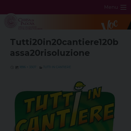
Skip
Menu
to
content
Tutti20in20cantiere120b
assa20risoluzione
1896 × 3307
TUTTI IN CANTIERE