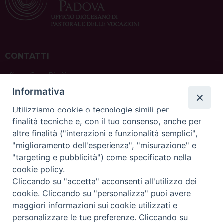
CONTATTI
ufficio: Casa Pio X
via Bonporti, 20 – 35141 Padova
Informativa
tel: +39 351 619 2354
e mail:
ufficiovocazionipadova@gmail.
com
Utilizziamo cookie o tecnologie simili per
finalità tecniche e, con il tuo consenso, anche per
altre finalità ("interazioni e funzionalità semplici",
"miglioramento dell'esperienza", "misurazione" e
"targeting e pubblicità") come specificato nella
sede: Casa Sant'Andrea
cookie policy.
via Valmarana, 20 – 35133 Padova
Cliccando su "accetta" acconsenti all'utilizzo dei
instagram:
@casasantandreapadova
cookie. Cliccando su "personalizza" puoi avere
e mail:
casasantandreapadova@gmail.
com
maggiori informazioni sui cookie utilizzati e
personalizzare le tue preferenze. Cliccando su