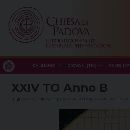
Skip
to
content
CHI SIAMO
GIOVANI (19+)
ANNO MA
XXIV TO Anno B
940 × 788
«VA’ DIETRO A ME, SATANA!» – XXIV DOMENICA