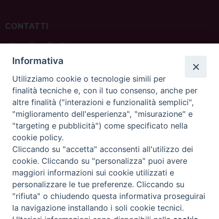
CONTATTI
ufficio: Casa Pio X
via Bonporti, 20 – 35141 Padova
Informativa
tel: +39 351 619 2354
e mail:
ufficiovocazionipadova@gmail.
com
Utilizziamo cookie o tecnologie simili per
finalità tecniche e, con il tuo consenso, anche per
altre finalità ("interazioni e funzionalità semplici",
"miglioramento dell'esperienza", "misurazione" e
"targeting e pubblicità") come specificato nella
sede: Casa Sant'Andrea
cookie policy.
via Valmarana, 20 – 35133 Padova
Cliccando su "accetta" acconsenti all'utilizzo dei
instagram:
@casasantandreapadova
cookie. Cliccando su "personalizza" puoi avere
e mail:
casasantandreapadova@gmail.
com
maggiori informazioni sui cookie utilizzati e
personalizzare le tue preferenze. Cliccando su
"rifiuta" o chiudendo questa informativa proseguirai
Copyright©
ChiesadiPadova2022
Privacy Policy
la navigazione installando i soli cookie tecnici.