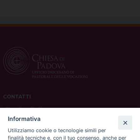
CONTATTI
ufficio: Casa Pio X
via Bonporti, 20 – 35141 Padova
Informativa
tel: +39 351 619 2354
e mail:
ufficiovocazionipadova@gmail.
com
Utilizziamo cookie o tecnologie simili per
finalità tecniche e, con il tuo consenso, anche per