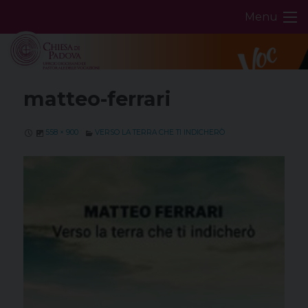
Skip
Menu
to
content
matteo-ferrari
558 × 900
VERSO LA TERRA CHE TI INDICHERÒ