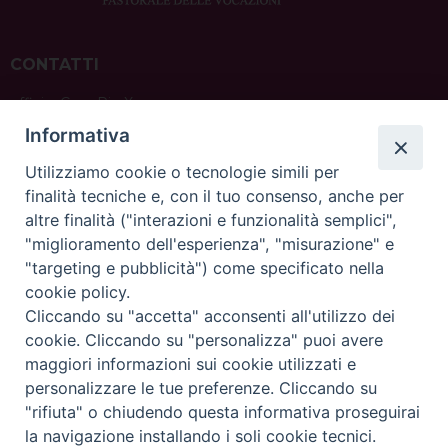
CONTATTI
ufficio: Casa Pio X
via Bonporti, 20 – 35141 Padova
Informativa
tel: +39 351 619 2354
e mail:
ufficiovocazionipadova@gmail.
com
Utilizziamo cookie o tecnologie simili per
finalità tecniche e, con il tuo consenso, anche per
altre finalità ("interazioni e funzionalità semplici",
"miglioramento dell'esperienza", "misurazione" e
"targeting e pubblicità") come specificato nella
sede: Casa Sant'Andrea
cookie policy.
via Valmarana, 20 – 35133 Padova
Cliccando su "accetta" acconsenti all'utilizzo dei
instagram:
@casasantandreapadova
cookie. Cliccando su "personalizza" puoi avere
e mail:
casasantandreapadova@gmail.
com
maggiori informazioni sui cookie utilizzati e
personalizzare le tue preferenze. Cliccando su
"rifiuta" o chiudendo questa informativa proseguirai
Copyright©
ChiesadiPadova2022
Privacy Policy
la navigazione installando i soli cookie tecnici.