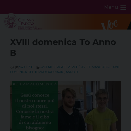
Skip
Menu
to
content
XVIII domenica To Anno
B
940 × 788
«VOI MI CERCATE PERCHÉ AVETE MANGIATO» – XVIII
DOMENICA DEL TEMPO ORDINARIO, ANNO B