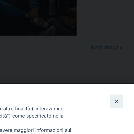
Next Image »
altre finalità ("interazioni e
cità") come specificato nella
sede: Casa Sant'Andrea
via Valmarana, 20 – 35133 Padova
 avere maggiori informazioni sui