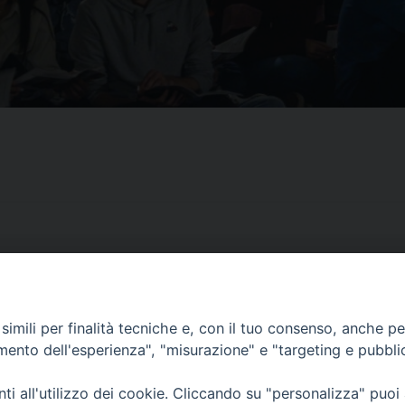
imili per finalità tecniche e, con il tuo consenso, anche per 
CONTATTI
amento dell'esperienza", "misurazione" e "targeting e pubbli
ufficio: Casa Pio X
via Bonporti, 20 – 35141 Padova
i all'utilizzo dei cookie. Cliccando su "personalizza" puoi