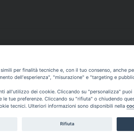
imili per finalità tecniche e, con il tuo consenso, anche per 
CONTATTI
amento dell'esperienza", "misurazione" e "targeting e pubbli
ufficio: Casa Pio X
via Bonporti, 20 – 35141 Padova
i all'utilizzo dei cookie. Cliccando su "personalizza" puoi
tel: +39 351 619 2354
re le tue preferenze. Cliccando su "rifiuta" o chiudendo que
e mail:
ufficiovocazionipadova@gmail.
com
okie tecnici. Ulteriori informazioni sono disponibili nella
coo
Rifiuta