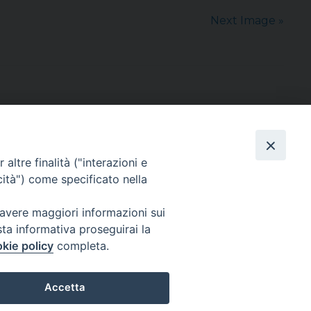
Next Image »
altre finalità ("interazioni e
cità") come specificato nella
sede: Casa Sant'Andrea
via Valmarana, 20 – 35133 Padova
 avere maggiori informazioni sui
instagram:
@casasantandreapadova
sta informativa proseguirai la
e mail:
casasantandreapadova@gmail.
com
kie policy
completa.
Accetta
Privacy Policy