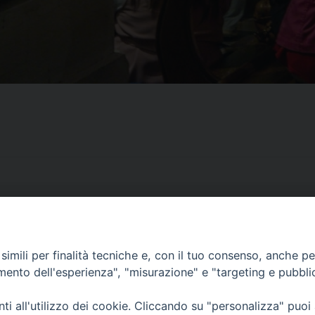
imili per finalità tecniche e, con il tuo consenso, anche per 
CONTATTI
amento dell'esperienza", "misurazione" e "targeting e pubbli
ufficio: Casa Pio X
via Bonporti, 20 – 35141 Padova
i all'utilizzo dei cookie. Cliccando su "personalizza" puoi