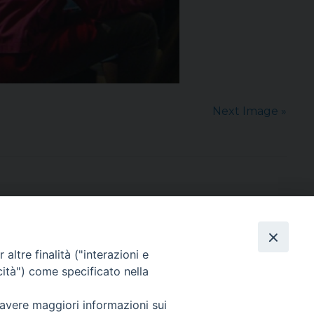
Next Image »
altre finalità ("interazioni e
cità") come specificato nella
sede: Casa Sant'Andrea
via Valmarana, 20 – 35133 Padova
 avere maggiori informazioni sui