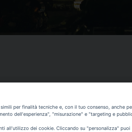
imili per finalità tecniche e, con il tuo consenso, anche per 
CONTATTI
amento dell'esperienza", "misurazione" e "targeting e pubbli
ufficio: Casa Pio X
via Bonporti, 20 – 35141 Padova
i all'utilizzo dei cookie. Cliccando su "personalizza" puoi