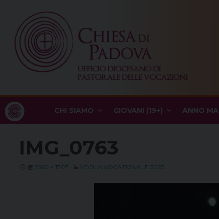
Skip
to
content
CHI SIAMO
GIOVANI (19+)
ANNO MA
IMG_0763
2560 × 1707
VEGLIA VOCAZIONALE 2023