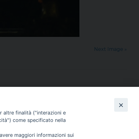
Next Image »
altre finalità ("interazioni e
cità") come specificato nella
sede: Casa Sant'Andrea
via Valmarana, 20 – 35133 Padova
 avere maggiori informazioni sui