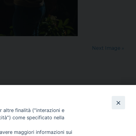
Next Image »
altre finalità ("interazioni e
cità") come specificato nella
sede: Casa Sant'Andrea
via Valmarana, 20 – 35133 Padova
 avere maggiori informazioni sui