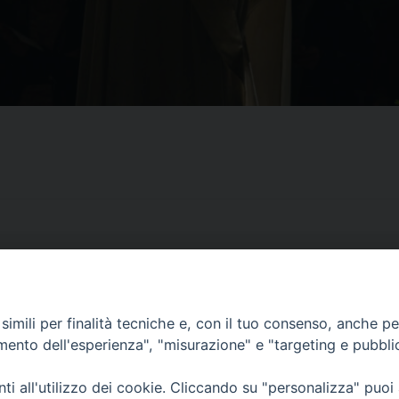
imili per finalità tecniche e, con il tuo consenso, anche per 
CONTATTI
amento dell'esperienza", "misurazione" e "targeting e pubbli
ufficio: Casa Pio X
via Bonporti, 20 – 35141 Padova
i all'utilizzo dei cookie. Cliccando su "personalizza" puoi