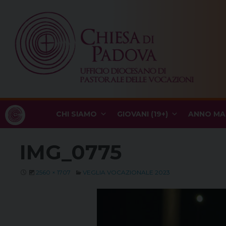
Skip
to
content
CHI SIAMO
GIOVANI (19+)
ANNO MA
IMG_0775
2560 × 1707
VEGLIA VOCAZIONALE 2023