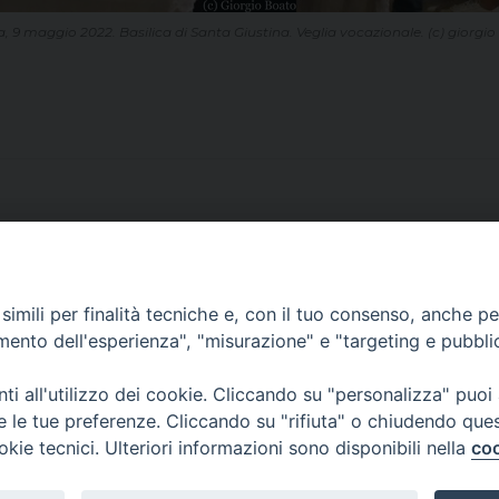
 9 maggio 2022. Basilica di Santa Giustina. Veglia vocazionale. (c) giorgi
imili per finalità tecniche e, con il tuo consenso, anche per 
CONTATTI
amento dell'esperienza", "misurazione" e "targeting e pubbli
ufficio: Casa Pio X
via Bonporti, 20 – 35141 Padova
i all'utilizzo dei cookie. Cliccando su "personalizza" puoi
tel: +39 351 619 2354
re le tue preferenze. Cliccando su "rifiuta" o chiudendo que
e mail:
ufficiovocazionipadova@gmail.
com
okie tecnici. Ulteriori informazioni sono disponibili nella
coo