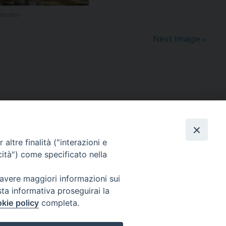
o boato–
Next Image »
altre finalità ("interazioni e
cità") come specificato nella
sede: Casa Sant'Andrea
via Valmarana, 20 – 35133 Padova
 avere maggiori informazioni sui
instagram:
@casasantandreapadova
sta informativa proseguirai la
e mail:
casasantandreapadova@gmail.
com
kie policy
completa.