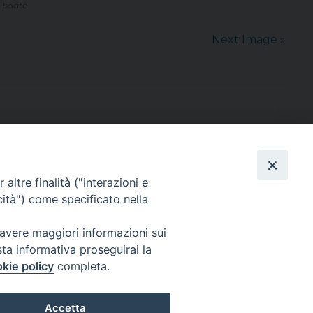
o boato
Next Image »
altre finalità ("interazioni e
cità") come specificato nella
sede: Casa Sant'Andrea
via Valmarana, 20 – 35133 Padova
 avere maggiori informazioni sui
instagram:
@casasantandreapadova
sta informativa proseguirai la
e mail:
casasantandreapadova@gmail.
com
kie policy
completa.
Accetta