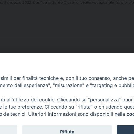
, 9 maggio 2022. Basilica di Santa Giustina. Veglia vocazionale. (c) giorgi
imili per finalità tecniche e, con il tuo consenso, anche per 
CONTATTI
amento dell'esperienza", "misurazione" e "targeting e pubbli
ufficio: Casa Pio X
via Bonporti, 20 – 35141 Padova
i all'utilizzo dei cookie. Cliccando su "personalizza" puoi
tel: +39 351 619 2354
re le tue preferenze. Cliccando su "rifiuta" o chiudendo que
e mail:
ufficiovocazionipadova@gmail.
com
okie tecnici. Ulteriori informazioni sono disponibili nella
coo
Rifiuta