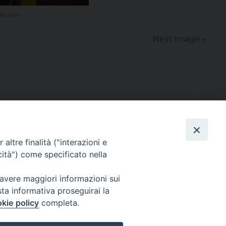
o boato–
Next Image »
altre finalità ("interazioni e
cità") come specificato nella
sede: Casa Sant'Andrea
via Valmarana, 20 – 35133 Padova
 avere maggiori informazioni sui
instagram:
@casasantandreapadova
sta informativa proseguirai la
e mail:
casasantandreapadova@gmail.
com
kie policy
completa.