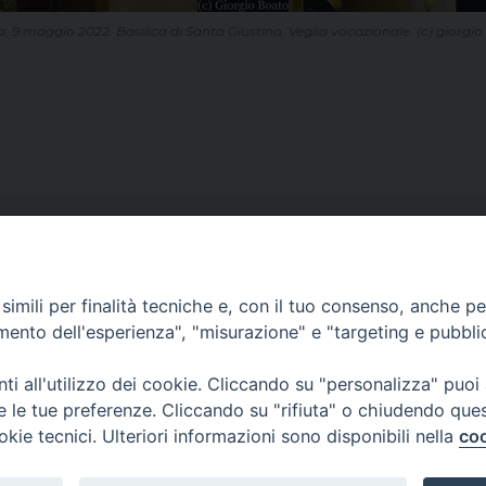
 9 maggio 2022. Basilica di Santa Giustina. Veglia vocazionale. (c) giorgi
imili per finalità tecniche e, con il tuo consenso, anche per 
CONTATTI
amento dell'esperienza", "misurazione" e "targeting e pubbli
ufficio: Casa Pio X
via Bonporti, 20 – 35141 Padova
i all'utilizzo dei cookie. Cliccando su "personalizza" puoi
tel: +39 351 619 2354
re le tue preferenze. Cliccando su "rifiuta" o chiudendo que
e mail:
ufficiovocazionipadova@gmail.
com
okie tecnici. Ulteriori informazioni sono disponibili nella
coo